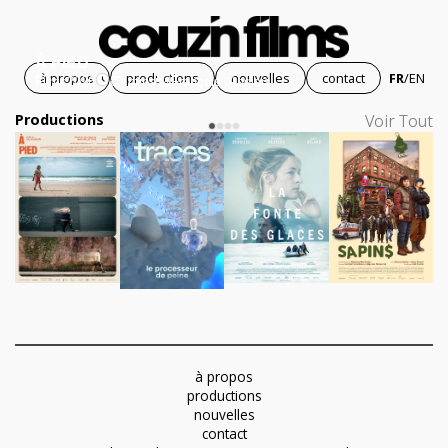
À PIED
à propos
productions
nouvelles
contact
FR
/
EN
Films
2026
83 mins
Français, Anglais
Productions
Voir Tout
à propos
productions
nouvelles
contact